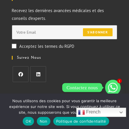
Recevez les dernières avancées médicales et des
conseils d'experts.
S'ABONNER
Acceptez les termes du RGPD
Suivez Nous
1
Contactez nous
Nous utilisons des cookies pour vous garantir la meilleure
À PROPOS DE NOUS
CGU
POLITIQUE DE CONFIDENTIALITÉ
expérience sur notre site web. Si vous continuez à utiliser ce
NOUS CONTACTER
French
site, nous supposerons que vous en êtes satisfait.
OK
Non
Politique de confidentialité
© COPYRIGHT 2026 -
HEALTH AND LIFESTYLE (HLS)
|
POWERED BY
VERSATECH