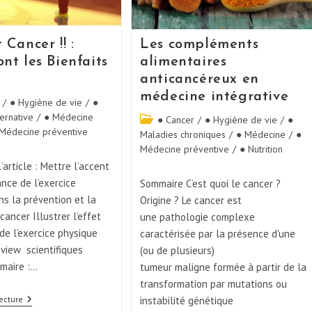
 Cancer !! :
Les compléments
nt les Bienfaits
alimentaires
anticancéreux en
médecine intégrative
/
● Hygiène de vie
/
●
ernative
/
● Médecine
● Cancer
/
● Hygiène de vie
/
●
Médecine préventive
Maladies chroniques
/
● Médecine
/
●
Médecine préventive
/
● Nutrition
l’article : Mettre l’accent
ance de l’exercice
Sommaire C’est quoi le cancer ?
ns la prévention et la
Origine ? Le cancer est
cancer Illustrer l’effet
une pathologie complexe
de l’exercice physique
caractérisée par la présence d'une
eview scientifiques
(ou de plusieurs)
mmaire :…
tumeur maligne formée à partir de la
transformation par mutations ou
ecture
instabilité génétique