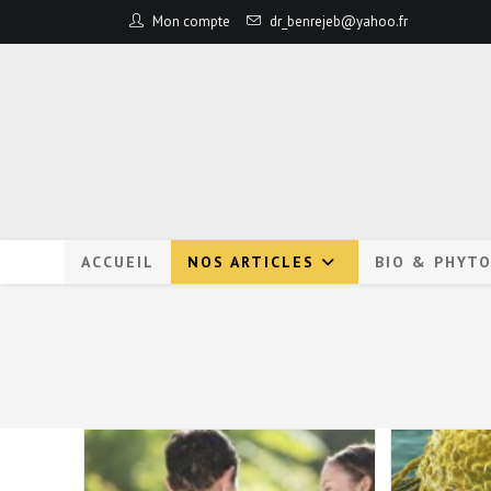
Mon compte
dr_benrejeb@yahoo.fr
ACCUEIL
NOS ARTICLES
BIO & PHYT