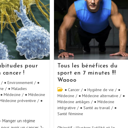
abitudes pour
Tous les bénéfices du
 cancer !
sport en 7 minutes !!!
Waooo
/
● Environnement
/
●
vie
/
● Maladies
● Cancer
/
● Hygiène de vie
/
●
● Médecine
/
● Médecine
Médecine
/
● Médecine alternative
/
●
Médecine préventive
/
●
Médecine antiâges
/
● Médecine
intégrative
/
● Santé au travail
/
●
Santé féminine
- Manger un régime
 pour avoir un cancer 2-
Objectif : illustrer l’utilité et le