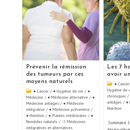
Prévenir la rémission
Les 7 h
des tumeurs par ces
avoir un
moyens naturels
● Cancer
Hygiène de 
● Cancer
/
● Hygiène de vie
/
●
chroniques
/
Médecine
/
● Médecine alternative
/
●
antiâges
/
● 
Médecine antiâges
/
● Médecine
Nutrition
intégrative
/
● Médecine préventive
/
● Nutrition
/
● Plantes médicinales
/
●
Remèdes naturels
/
❍ Médecines
Sommaire 1
intégratives et alternatives
déséquilibré