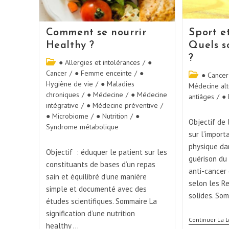
Comment se nourrir
Sport et
Healthy ?
Quels so
?
● Allergies et intolérances
/
●
Cancer
/
● Femme enceinte
/
●
● Cancer
Hygiène de vie
/
● Maladies
Médecine alt
chroniques
/
● Médecine
/
● Médecine
antiâges
/
● 
intégrative
/
● Médecine préventive
/
● Microbiome
/
● Nutrition
/
●
Objectif de 
Syndrome métabolique
sur l’import
physique da
Objectif : éduquer le patient sur les
guérison du 
constituants de bases d’un repas
anti-cancer 
sain et équilibré d’une manière
selon les R
simple et documenté avec des
solides. So
études scientifiques. Sommaire La
signification d’une nutrition
Continuer La L
healthy …