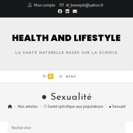
Mon compte
dr_benrejeb@yahoo.fr
HEALTH AND LIFESTYLE
LA SANTÉ NATURELLE BASÉE SUR LA SCIENCE
0
MENU
● Sexualité
>
Nos articles
>
❍ Santé spécifique aux populations
>
● Sexualité