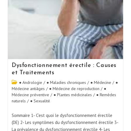
Dysfonctionnement érectile : Causes
et Traitements
● Andrologie
/
● Maladies chroniques
/
● Médecine
/
●
Médecine antiâges
/
● Médecine de reproduction
/
●
Médecine préventive
/
● Plantes médicinales
/
● Remèdes
naturels
/
● Sexualité
Sommaire 1- C’est quoi le dysfonctionnement érectile
(DE) 2- Les symptômes du dysfonctionnement érectile 3-
La prévalence du dysfonctionnement érectile 4- Les