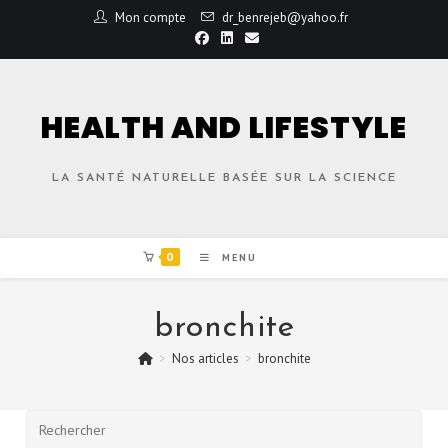
Mon compte
dr_benrejeb@yahoo.fr
HEALTH AND LIFESTYLE
LA SANTÉ NATURELLE BASÉE SUR LA SCIENCE
0
MENU
bronchite
>
Nos articles
>
bronchite