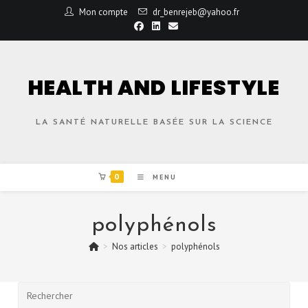
Mon compte
dr_benrejeb@yahoo.fr
HEALTH AND LIFESTYLE
LA SANTÉ NATURELLE BASÉE SUR LA SCIENCE
0
MENU
polyphénols
>
Nos articles
>
polyphénols