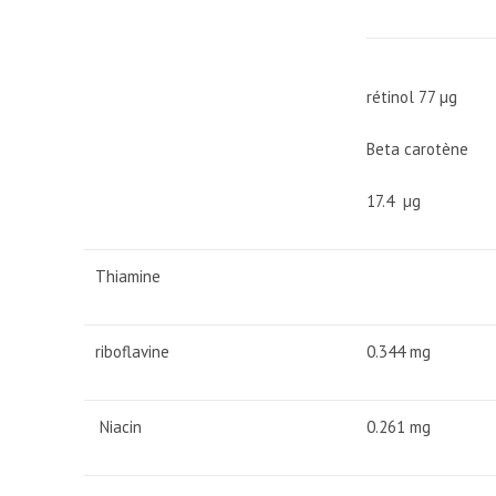
rétinol 77 µg
Beta carotène
17.4 µg
Thiamine
riboflavine
0.344 mg
Niacin
0.261 mg