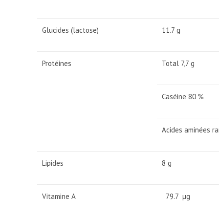
Glucides (lactose)
11.7 g
Protéines
Total 7,7 g
Caséine 80 %
Acides aminées ra
Lipides
8 g
Vitamine A
79.7 µg