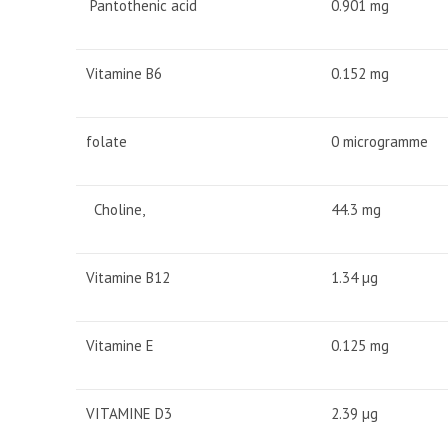
Pantothenic acid
0.901 mg
Vitamine B6
0.152 mg
folate
0 microgramme
Choline,
44.3 mg
Vitamine B12
1.34 µg
Vitamine E
0.125 mg
VITAMINE D3
2.39 µg