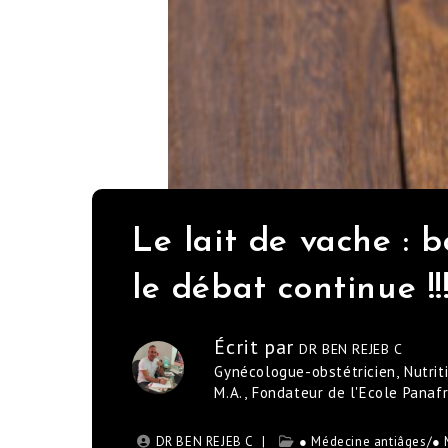
Le lait de vache : 
le débat continue !!
Écrit par
DR BEN REJEB C
Gynécologue-obstétricien, Nutrit
M.A., Fondateur de l'Ecole Panaf
DR BEN REJEB C
● Médecine antiâges
/
● 