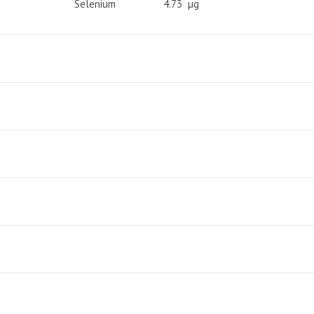
Selenium
4.73 µg