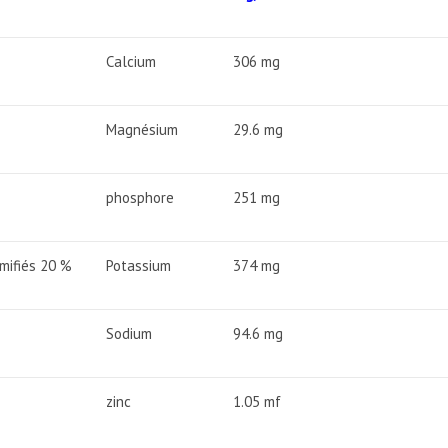
Calcium
306 mg
Magnésium
29.6 mg
phosphore
251 mg
mifiés 20 %
Potassium
374 mg
Sodium
94.6 mg
zinc
1.05 mf