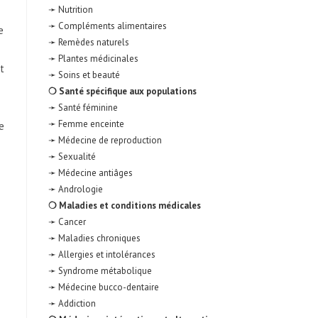
➛ Nutrition
➛ Compléments alimentaires
e
➛ Remèdes naturels
➛ Plantes médicinales
t
➛ Soins et beauté
❍ Santé spécifique aux populations
➛ Santé féminine
➛ Femme enceinte
e
➛ Médecine de reproduction
➛ Sexualité
➛ Médecine antiâges
➛ Andrologie
❍ Maladies et conditions médicales
➛ Cancer
➛ Maladies chroniques
➛ Allergies et intolérances
➛ Syndrome métabolique
➛ Médecine bucco-dentaire
➛ Addiction