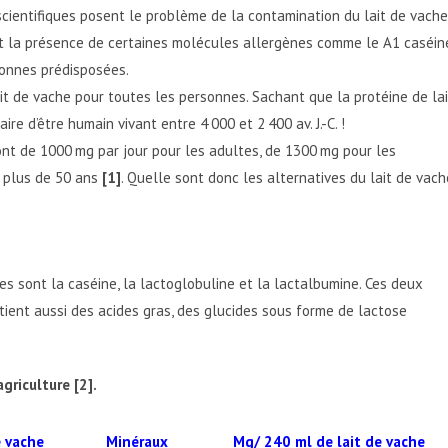
scientifiques posent le problème de la contamination du lait de vache
 et la présence de certaines molécules allergènes comme le A1 caséin
sonnes prédisposées.
ait de vache pour toutes les personnes. Sachant que la protéine de lai
re d’être humain vivant entre 4 000 et 2 400 av. J.-C. !
ont de 1000 mg par jour pour les adultes, de 1300 mg pour les
 plus de 50 ans
[1]
. Quelle sont donc les alternatives du lait de vach
les sont la caséine, la lactoglobuline et la lactalbumine. Ces deux
tient aussi des acides gras, des glucides sous forme de lactose
griculture [2].
e vache
Minéraux
Mg/ 240 ml de lait de vache