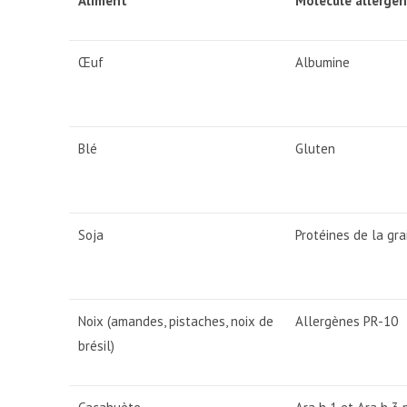
Aliment
Molécule allergèn
Œuf
Albumine
Blé
Gluten
Soja
Protéines de la gra
Noix (amandes, pistaches, noix de
Allergènes PR-10
brésil)