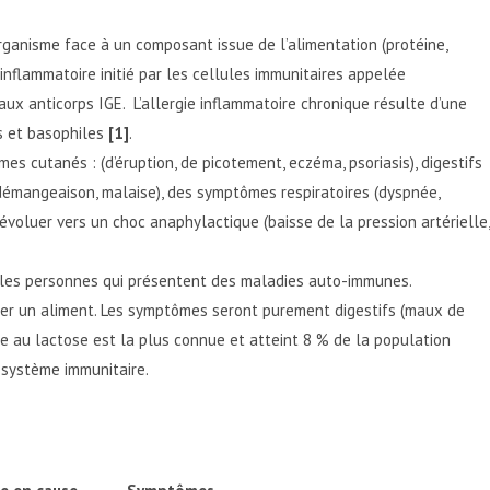
rganisme face à un composant issue de l’alimentation (protéine,
inflammatoire initié par les cellules immunitaires appelée
aux anticorps IGE. L’allergie inflammatoire chronique résulte d’une
s et basophiles
[1]
.
es cutanés : (d’éruption, de picotement, eczéma, psoriasis), digestifs
démangeaison, malaise), des symptômes respiratoires (dyspnée,
oluer vers un choc anaphylactique (baisse de la pression artérielle,
z les personnes qui présentent des maladies auto-immunes.
iler un aliment. Les symptômes seront purement digestifs (maux de
nce au lactose est la plus connue et atteint 8 % de la population
e système immunitaire.