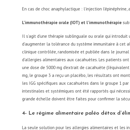
En cas de choc anaphylactique : l’injection l’épinéphrine
L’immunothérapie orale (IOT) et l’immunothérapie
sub
Il s’agit d’une thérapie sublinguale ou orale qui introdui
d’augmenter la tolérance du système immunitaire à cet al
clinique contrôlée, randomisée et publiée dans le journa
d’allergies alimentaires aux cacahuètes. Les patients ont 
une dose de 5000 mg d’extrait de cacahuète (l’équivalent
mg, le groupe 3 a reçu un placébo, les résultats ont montr
les IGG spécifiques aux cacahuètes dans le groupe 1 par
intestinales et systémiques ont été rapportés qui nécessi
grande échelle doivent être faites pour confirmer la sécur
4- Le régime alimentaire paléo détox d’élim
La seule solution pour les allergies alimentaires et les i