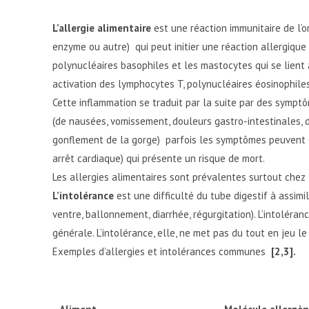
L’allergie alimentaire
est une réaction immunitaire de l’o
enzyme ou autre) qui peut initier une réaction allergique 
polynucléaires basophiles et les mastocytes qui se lient 
activation des lymphocytes T, polynucléaires éosinophile
Cette inflammation se traduit par la suite par des symptôm
(de nausées, vomissement, douleurs gastro-intestinales, 
gonflement de la gorge) parfois les symptômes peuvent év
arrêt cardiaque) qui présente un risque de mort.
Les allergies alimentaires sont prévalentes surtout che
L’intolérance
est une difficulté du tube digestif à assim
ventre, ballonnement, diarrhée, régurgitation). L’intoléra
générale. L’intolérance, elle, ne met pas du tout en jeu l
Exemples d’allergies et intolérances communes
[2,3].