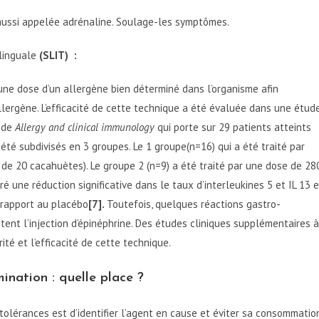
, aussi appelée adrénaline. Soulage-les symptômes.
linguale
(SLIT) :
t une dose d’un allergène bien déterminé dans l’organisme afin
lergène. L’efficacité de cette technique a été évaluée dans une étud
l de
Allergy and clinical immunology
qui porte sur 29 patients atteints
été subdivisés en 3 groupes. Le 1 groupe(n=16) qui a été traité par
 de 20 cacahuètes). Le groupe 2 (n=9) a été traité par une dose de 28
é une réduction significative dans le taux d’interleukines 5 et IL 13 e
 rapport au placébo
[7].
Toutefois, quelques réactions gastro-
tent l’injection d’épinéphrine. Des études cliniques supplémentaires à
ité et l’efficacité de cette technique.
ination : quelle place ?
ntolérances est d’identifier l’agent en cause et éviter sa consommation