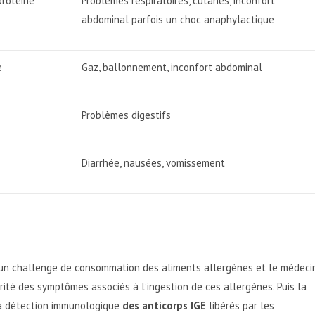
protéine
Problèmes respiratoires, cutanés, inconfort
abdominal parfois un choc anaphylactique
e
Gaz, ballonnement, inconfort abdominal
Problèmes digestifs
Diarrhée, nausées, vomissement
ar un challenge de consommation des aliments allergènes et le médeci
rité des symptômes associés à l’ingestion de ces allergènes. Puis la
la détection immunologique
des anticorps IGE
libérés par les