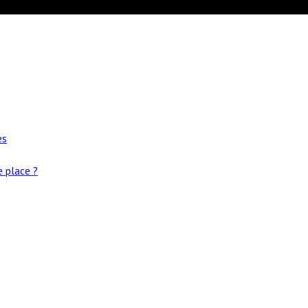
es
e place ?