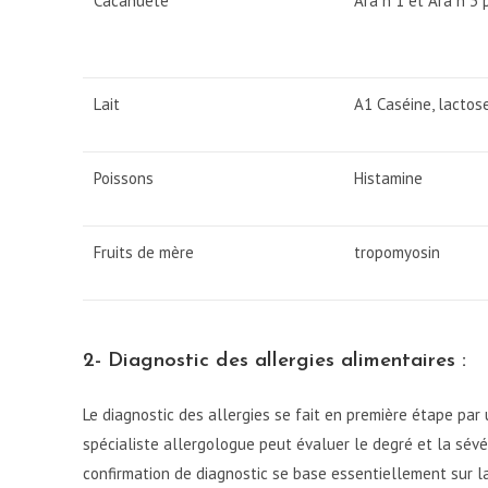
Cacahuète
Ara h 1 et Ara h 3 
Lait
A1 Caséine, lactos
Poissons
Histamine
Fruits de mère
tropomyosin
2- Diagnostic des allergies alimentaires :
Le diagnostic des allergies se fait en première étape p
spécialiste allergologue peut évaluer le degré et la sévé
confirmation de diagnostic se base essentiellement sur 