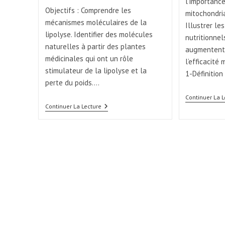
l’importanc
Objectifs : Comprendre les
mitochondria
mécanismes moléculaires de la
Illustrer l
lipolyse. Identifier des molécules
nutritionnel
naturelles à partir des plantes
augmentent 
médicinales qui ont un rôle
l’efficacité
stimulateur de la lipolyse et la
1-Définitio
perte du poids.…
Continuer La L
Continuer La Lecture