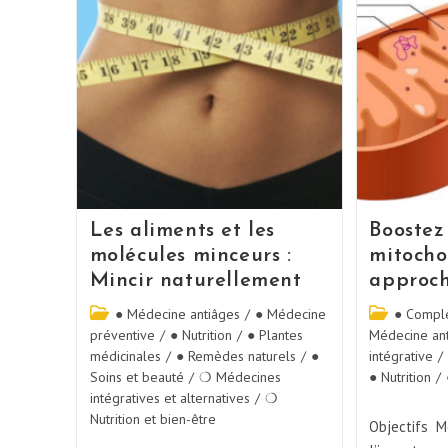
Les aliments et les
Boostez
molécules minceurs :
mitocho
Mincir naturellement
approch
● Médecine antiâges
/
● Médecine
● Complé
préventive
/
● Nutrition
/
● Plantes
Médecine an
médicinales
/
● Remèdes naturels
/
●
intégrative
/
Soins et beauté
/
❍ Médecines
● Nutrition
/
intégratives et alternatives
/
❍
Nutrition et bien-être
Objectifs Me