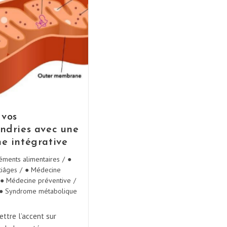
 vos
ndries avec une
e intégrative
ments alimentaires
/
●
tiâges
/
● Médecine
● Médecine préventive
/
● Syndrome métabolique
ttre l’accent sur