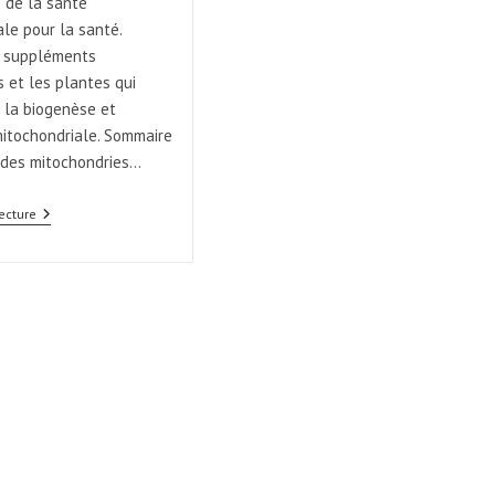
e de la santé
le pour la santé.
es suppléments
s et les plantes qui
la biogenèse et
 mitochondriale. Sommaire
n des mitochondries…
ecture