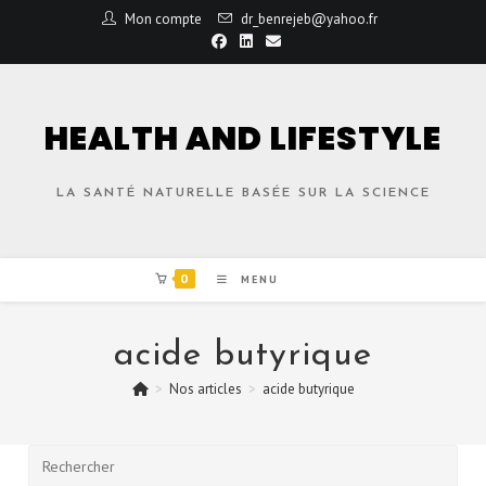
Mon compte
dr_benrejeb@yahoo.fr
HEALTH AND LIFESTYLE
LA SANTÉ NATURELLE BASÉE SUR LA SCIENCE
0
MENU
acide butyrique
>
Nos articles
>
acide butyrique