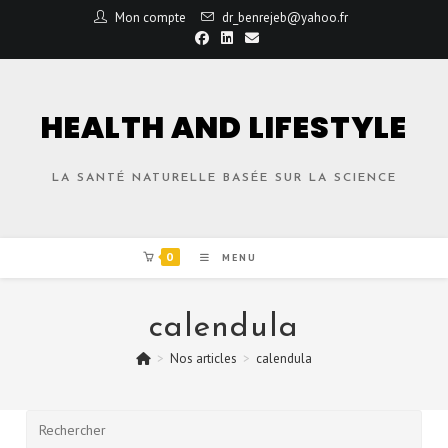
Mon compte
dr_benrejeb@yahoo.fr
HEALTH AND LIFESTYLE
LA SANTÉ NATURELLE BASÉE SUR LA SCIENCE
0
MENU
calendula
>
Nos articles
>
calendula