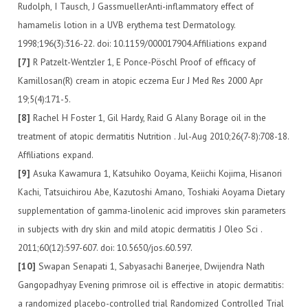
Rudolph, I Tausch, J GassmuellerAnti-inflammatory effect of
hamamelis lotion in a UVB erythema test Dermatology.
1998;196(3):316-22. doi: 10.1159/000017904.Affiliations expand
[7]
R Patzelt-Wentzler 1, E Ponce-Pöschl Proof of efficacy of
Kamillosan(R) cream in atopic eczema Eur J Med Res 2000 Apr
19;5(4):171-5.
[8]
Rachel H Foster 1, Gil Hardy, Raid G Alany Borage oil in the
treatment of atopic dermatitis Nutrition . Jul-Aug 2010;26(7-8):708-18.
Affiliations expand.
[9]
Asuka Kawamura 1, Katsuhiko Ooyama, Keiichi Kojima, Hisanori
Kachi, Tatsuichirou Abe, Kazutoshi Amano, Toshiaki Aoyama Dietary
supplementation of gamma-linolenic acid improves skin parameters
in subjects with dry skin and mild atopic dermatitis J Oleo Sci .
2011;60(12):597-607. doi: 10.5650/jos.60.597.
[10]
Swapan Senapati 1, Sabyasachi Banerjee, Dwijendra Nath
Gangopadhyay Evening primrose oil is effective in atopic dermatitis:
a randomized placebo-controlled trial Randomized Controlled Trial