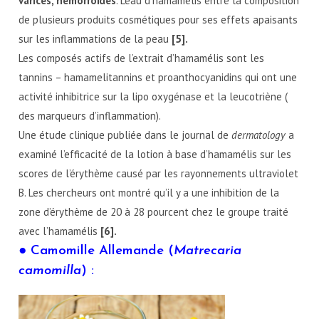
varices, hémorroïdes
. L’eau d’hamamélis entre la composition
de plusieurs produits cosmétiques pour ses effets apaisants
sur les inflammations de la peau
[5].
Les composés actifs de l’extrait d’hamamélis sont les
tannins – hamamelitannins et proanthocyanidins qui ont une
activité inhibitrice sur la lipo oxygénase et la leucotriène (
des marqueurs d’inflammation).
Une étude clinique publiée dans le journal de
dermatology
a
examiné l’efficacité de la lotion à base d’hamamélis sur les
scores de l’érythème causé par les rayonnements ultraviolet
B. Les chercheurs ont montré qu’il y a une inhibition de la
zone d’érythème de 20 à 28 pourcent chez le groupe traité
avec l’hamamélis
[6].
● Camomille Allemande (
Matrecaria
camomilla
) :