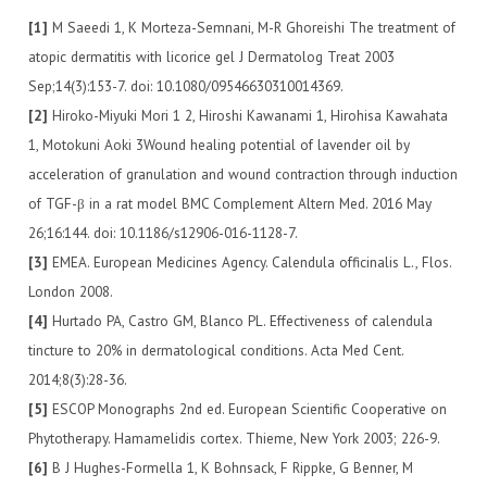
[1]
M Saeedi 1, K Morteza-Semnani, M-R Ghoreishi The treatment of
atopic dermatitis with licorice gel J Dermatolog Treat 2003
Sep;14(3):153-7. doi: 10.1080/09546630310014369.
[2]
Hiroko-Miyuki Mori 1 2, Hiroshi Kawanami 1, Hirohisa Kawahata
1, Motokuni Aoki 3Wound healing potential of lavender oil by
acceleration of granulation and wound contraction through induction
of TGF-β in a rat model BMC Complement Altern Med. 2016 May
26;16:144. doi: 10.1186/s12906-016-1128-7.
[3]
EMEA. European Medicines Agency. Calendula officinalis L., Flos.
London 2008.
[4]
Hurtado PA, Castro GM, Blanco PL. Effectiveness of calendula
tincture to 20% in dermatological conditions. Acta Med Cent.
2014;8(3):28-36.
[5]
ESCOP Monographs 2nd ed. European Scientific Cooperative on
Phytotherapy. Hamamelidis cortex. Thieme, New York 2003; 226-9.
[6]
B J Hughes-Formella 1, K Bohnsack, F Rippke, G Benner, M