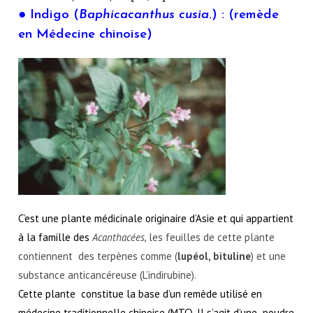
● Indigo (
Baphicacanthus cusia
.) : (remède
en Médecine chinoise)
C’est une plante médicinale originaire d’Asie et qui appartient
à la famille des
Acanthacées, 
les feuilles de cette plante 
contiennent
des terpènes comme (
lupéol, bituline
) et une 
substance anticancéreuse (L’indirubine).
Cette plante  constitue la base d’un remède utilisé en 
médecine traditionnelle chinoise (MTC). Il s’agit d’une  poudre 