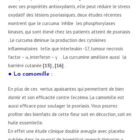
avec ses propriétés antioxydants, elle peut réduire le stress
oxydatif des lésions psoriasiques, deux études récentes
montrent que le curcuma inhibe les phosphorylases
kinases, qui sont élevé chez les patients atteint de psoriasis
. Le curcuma diminue la production des cytokines
inflammatoires telle que interleukin -17, tumour necrosis
factor – α, interferon – γ . La curcumine améliore aussi la
barrière cutanée
[15] , [16]
.
● La camomille :
En plus de ces vertus apaisantes qui permettent de bien
dormir et son efficacité contre l’eczéma. La camomille est
aussi efficace pour soulager le psoriasis. Vous pourrez
profiter des bienfaits de cette fleur soit en décoction, soit en
huile essentielle.
En effet une étude clinique double aveugle avec placebo
publiée dans le journal de
biomédical research thérapies
a