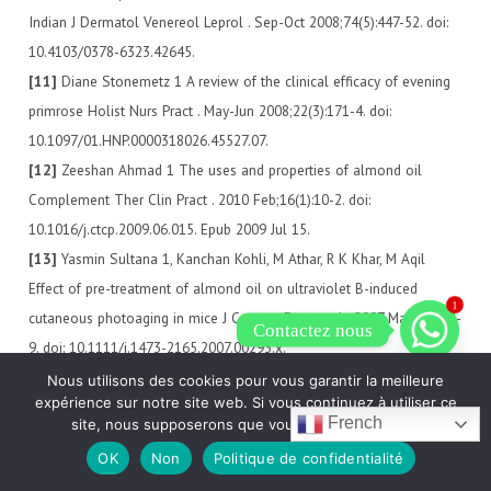
Indian J Dermatol Venereol Leprol . Sep-Oct 2008;74(5):447-52. doi:
10.4103/0378-6323.42645.
[11]
Diane Stonemetz 1 A review of the clinical efficacy of evening
primrose Holist Nurs Pract . May-Jun 2008;22(3):171-4. doi:
10.1097/01.HNP.0000318026.45527.07.
[12]
Zeeshan Ahmad 1 The uses and properties of almond oil
Complement Ther Clin Pract . 2010 Feb;16(1):10-2. doi:
10.1016/j.ctcp.2009.06.015. Epub 2009 Jul 15.
[13]
Yasmin Sultana 1, Kanchan Kohli, M Athar, R K Khar, M Aqil
Effect of pre-treatment of almond oil on ultraviolet B-induced
1
cutaneous photoaging in mice J Cosmet Dermatol . 2007 Mar;6(1):14-
Contactez nous
9. doi: 10.1111/j.1473-2165.2007.00293.x.
[14]
Chibuike C Udenigwe 1, Jae-Young Je, Young-Sook Cho, Rickey Y
Nous utilisons des cookies pour vous garantir la meilleure
expérience sur notre site web. Si vous continuez à utiliser ce
Yada Almond protein hydrolysate fraction modulates the expression
French
site, nous supposerons que vous en êtes satisfait.
of proinflammatory cytokines and enzymes in activated
OK
Non
Politique de confidentialité
macrophages Food Funct . 2013 Apr 30;4(5):777-83. doi: