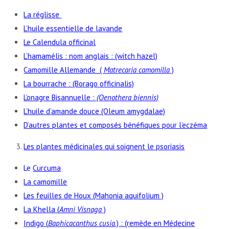
La réglisse
L’huile essentielle de lavande
Le Calendula officinal
L’hamamélis : nom anglais : (witch hazel)
Camomille Allemande (
Matrecaria camomilla
)
La bourrache : (Borago officinalis)
L’onagre Bisannuelle :
(Oenothera biennis)
L’huile d’amande douce (Oleum amygdalae)
D’autres plantes et composés bénéfiques pour l’eczéma
Les plantes médicinales qui soignent le psoriasis
Le
Curcuma
La camomille
Les feuilles de Houx (Mahonia aquifolium )
La Khella (
Amni Visnaga
)
Indigo (
Baphicacanthus cusia
.) : (remède en Médecine