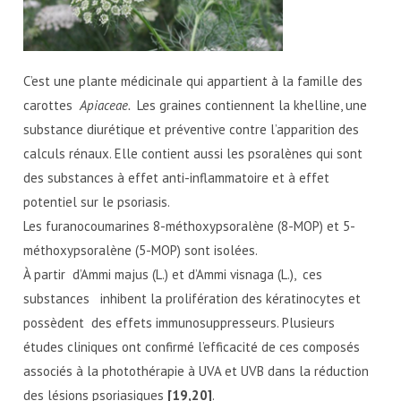
C’est une plante médicinale qui appartient à la famille des
carottes
Apiaceae.
Les graines contiennent la khelline, une
substance diurétique et préventive contre l’apparition des
calculs rénaux. Elle contient aussi les psoralènes qui sont
des substances à effet anti-inflammatoire et à effet
potentiel sur le psoriasis.
Les furanocoumarines 8-méthoxypsoralène (8-MOP) et 5-
méthoxypsoralène (5-MOP) sont isolées.
À partir d’Ammi majus (L.) et d’Ammi visnaga (L.), ces
substances inhibent la prolifération des kératinocytes et
possèdent des effets immunosuppresseurs. Plusieurs
études cliniques ont confirmé l’efficacité de ces composés
associés à la photothérapie à UVA et UVB dans la réduction
des lésions psoriasiques
[19,20]
.