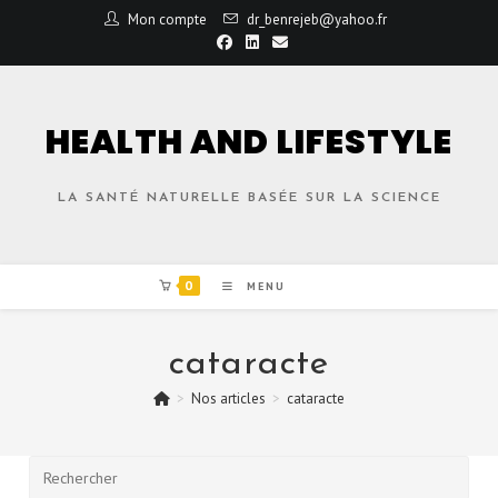
Mon compte
dr_benrejeb@yahoo.fr
HEALTH AND LIFESTYLE
LA SANTÉ NATURELLE BASÉE SUR LA SCIENCE
0
MENU
cataracte
>
Nos articles
>
cataracte