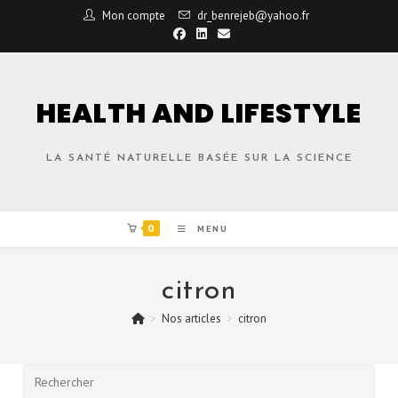
Mon compte
dr_benrejeb@yahoo.fr
HEALTH AND LIFESTYLE
LA SANTÉ NATURELLE BASÉE SUR LA SCIENCE
0
MENU
citron
>
Nos articles
>
citron