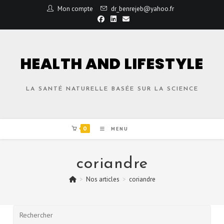
Mon compte
dr_benrejeb@yahoo.fr
HEALTH AND LIFESTYLE
LA SANTÉ NATURELLE BASÉE SUR LA SCIENCE
0
MENU
coriandre
>
Nos articles
>
coriandre