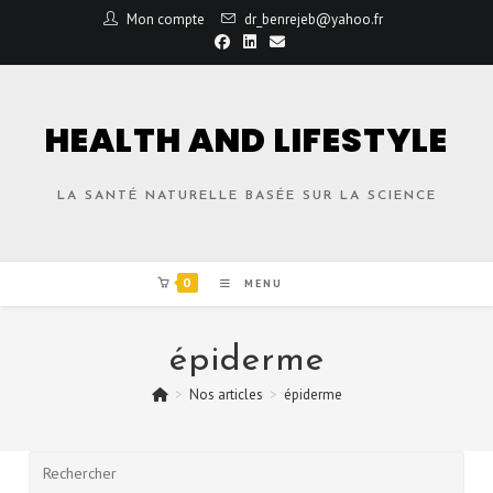
Mon compte
dr_benrejeb@yahoo.fr
HEALTH AND LIFESTYLE
LA SANTÉ NATURELLE BASÉE SUR LA SCIENCE
0
MENU
épiderme
>
Nos articles
>
épiderme