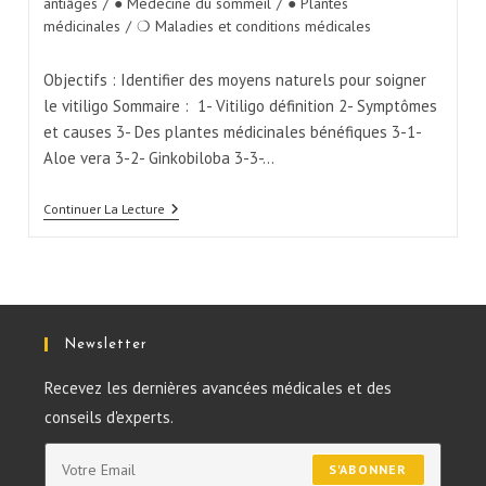
antiâges
/
● Médecine du sommeil
/
● Plantes
médicinales
/
❍ Maladies et conditions médicales
Objectifs : Identifier des moyens naturels pour soigner
le vitiligo Sommaire : 1- Vitiligo définition 2- Symptômes
et causes 3- Des plantes médicinales bénéfiques 3-1-
Aloe vera 3-2- Ginkobiloba 3-3-…
Continuer La Lecture
Newsletter
Recevez les dernières avancées médicales et des
conseils d'experts.
S'ABONNER