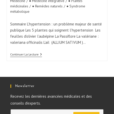
Médecine
/
● Médecine intégrative
/
● Plantes
médicinales
/
● Remèdes naturels
/
● Syndrome
métabolique
Sommaire L’hypertension : un problème majeur de santé
publique Les 5 plantes qui soignent l’hypertension Les
feuilles d’olivier l’aubépine La Passiflore La valériane :
valeriana officinalis L’ail (ALLIUM SATIVUM )…
Continuer La Lecture
Newsletter
Recevez les dernières avancées médicales et des
conseils d'experts.