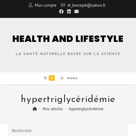
Mon compte
dr_benrejeb@yahoo.fr
HEALTH AND LIFESTYLE
LA SANTÉ NATURELLE BASÉE SUR LA SCIENCE
0
MENU
hypertriglycéridémie
>
Nos articles
>
hypertriglycéridémie