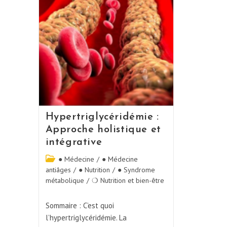
Hypertriglycéridémie :
Approche holistique et
intégrative
● Médecine
/
● Médecine
antiâges
/
● Nutrition
/
● Syndrome
métabolique
/
❍ Nutrition et bien-être
Sommaire : C’est quoi
l’hypertriglycéridémie. La