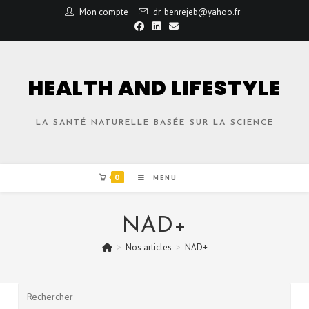
Mon compte
dr_benrejeb@yahoo.fr
HEALTH AND LIFESTYLE
LA SANTÉ NATURELLE BASÉE SUR LA SCIENCE
0
MENU
NAD+
>
Nos articles
>
NAD+