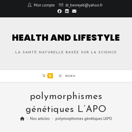
Mon compte
dr_benrejeb@yahoo.fr
HEALTH AND LIFESTYLE
LA SANTÉ NATURELLE BASÉE SUR LA SCIENCE
0
MENU
polymorphismes
génétiques L’APO
>
Nos articles
>
polymorphismes génétiques L’APO