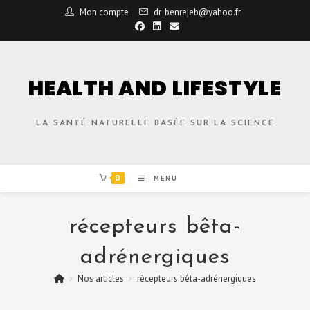
Mon compte
dr_benrejeb@yahoo.fr
HEALTH AND LIFESTYLE
LA SANTÉ NATURELLE BASÉE SUR LA SCIENCE
0
MENU
récepteurs bêta-
adrénergiques
>
Nos articles
>
récepteurs bêta-adrénergiques