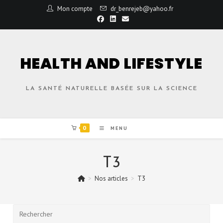
Mon compte
dr_benrejeb@yahoo.fr
HEALTH AND LIFESTYLE
LA SANTÉ NATURELLE BASÉE SUR LA SCIENCE
0
MENU
T3
>
Nos articles
>
T3