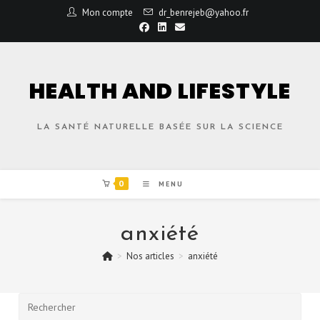
Mon compte
dr_benrejeb@yahoo.fr
HEALTH AND LIFESTYLE
LA SANTÉ NATURELLE BASÉE SUR LA SCIENCE
0
MENU
anxiété
>
Nos articles
>
anxiété