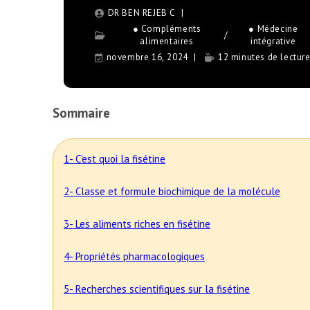
DR BEN REJEB C
● Compléments
● Médecine
/
alimentaires
intégrative
novembre 16, 2024
12 minutes de lectur
Sommaire
1- C’est quoi la fisétine
2- Classe et formule biochimique de la molécule
3- Les aliments riches en fisétine
4- Propriétés pharmacologiques
5- Recherches scientifiques sur la fisétine