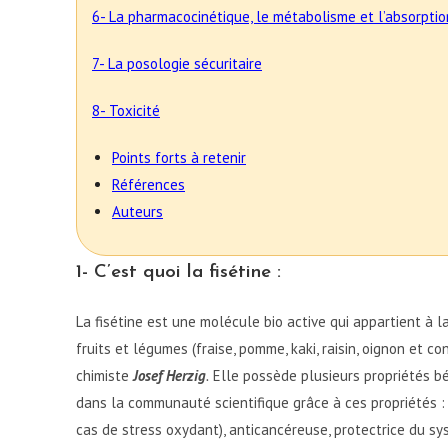
6- La pharmacocinétique, le métabolisme et l’absorptio
7- La posologie sécuritaire
8- Toxicité
Points forts à retenir
Références
Auteurs
1- C’est quoi la fisétine :
La fisétine est une molécule bio active qui appartient à 
fruits et légumes (fraise, pomme, kaki, raisin, oignon et 
chimiste
Josef Herzig
.
Elle possède plusieurs propriétés b
dans la communauté scientifique grâce à ces propriétés :
cas de stress oxydant), anticancéreuse, protectrice du s