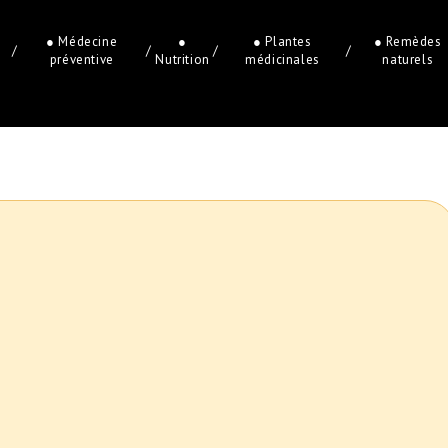
● Médecine
●
● Plantes
● Remèdes
/
/
/
/
préventive
Nutrition
médicinales
naturels
e