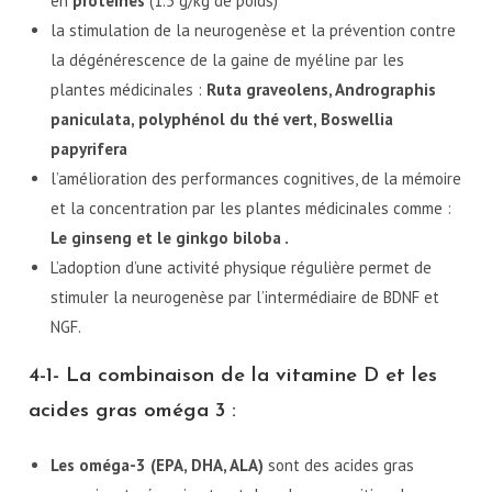
en
protéines
(1.5 g/kg de poids)
la stimulation de la neurogenèse et la prévention contre
la dégénérescence de la gaine de myéline par les
plantes médicinales :
Ruta graveolens, Andrographis
paniculata, polyphénol du thé vert, Boswellia
papyrifera
l’amélioration des performances cognitives, de la mémoire
et la concentration par les plantes médicinales comme :
Le ginseng et le
ginkgo biloba .
L’adoption d’une activité physique régulière permet de
stimuler la neurogenèse par l’intermédiaire de BDNF et
NGF.
4-1- La combinaison de la vitamine D et les
acides gras oméga 3 :
Les oméga-3 (EPA, DHA, ALA)
sont des acides gras