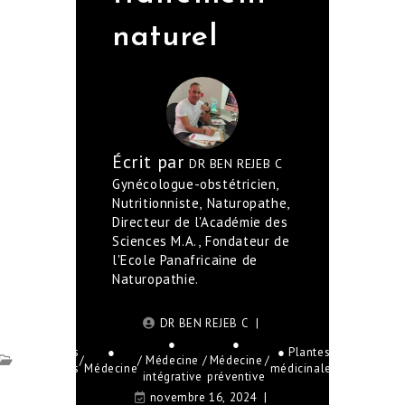
naturel
Écrit par
DR BEN REJEB C
Gynécologue-obstétricien,
Nutritionniste, Naturopathe,
Directeur de l'Académie des
Sciences M.A., Fondateur de
l'Ecole Panafricaine de
Naturopathie.
DR BEN REJEB C
●
●
●
● Maladies
●
● Plantes
/
/
Médecine
/
Médecine
/
/
Remèdes
chroniques
Médecine
médicinales
intégrative
préventive
naturels
novembre 16, 2024