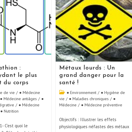
athion :
Métaux lourds : Un
ydant le plus
grand danger pour la
t du corps
santé !
e de vie
/
● Médecine
● Environnement
/
● Hygiène de
● Médecine antiâges
/
●
vie
/
● Maladies chroniques
/
●
égrative
/
● Médecine
Médecine
/
● Médecine préventive
● Nutrition
Objectifs : Illustrer les effets
- C’est quoi le
physiologiques néfastes des métaux