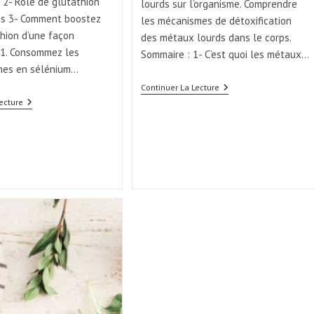
 2- Rôle de glutathion
lourds sur l’organisme. Comprendre
ps 3- Comment boostez
les mécanismes de détoxification
thion d’une façon
des métaux lourds dans le corps.
-1. Consommez les
Sommaire : 1- C’est quoi les métaux…
ches en sélénium…
Continuer La Lecture
ecture