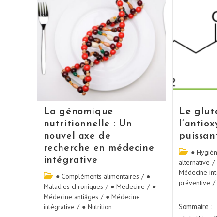
La génomique
Le glut
nutritionnelle : Un
l’antiox
nouvel axe de
puissan
recherche en médecine
● Hygièn
intégrative
alternative
/
Médecine int
● Compléments alimentaires
/
●
préventive
/
Maladies chroniques
/
● Médecine
/
●
Médecine antiâges
/
● Médecine
Sommaire : 1
intégrative
/
● Nutrition