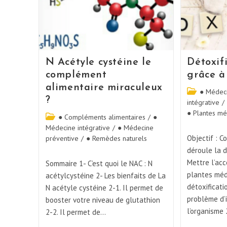
N Acétyle cystéine le
Détoxifi
complément
grâce à
alimentaire miraculeux
● Médec
?
intégrative
/
● Plantes mé
● Compléments alimentaires
/
●
Médecine intégrative
/
● Médecine
Objectif : 
préventive
/
● Remèdes naturels
déroule la d
Mettre l’acc
Sommaire 1- C’est quoi le NAC : N
plantes méd
acétylcystéine 2- Les bienfaits de La
détoxificati
N acétyle cystéine 2-1. Il permet de
problème d’
booster votre niveau de glutathion
l’organisme
2-2. Il permet de…