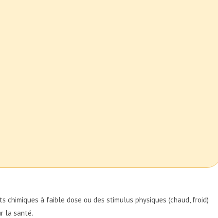
ts chimiques à faible dose ou des stimulus physiques (chaud, froid)
r la santé.