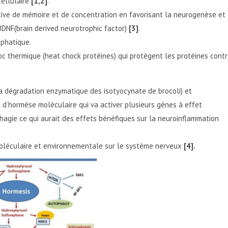
cellulaire
[1,2]
.
tive de mémoire et de concentration en favorisant la neurogenèse et
DNF(brain derived neurotrophic factor)
[3]
.
mphatique.
oc thermique (heat chock protéines) qui protègent les protéines cont
la dégradation enzymatique des isotyocynate de brocoli) et
e d’hormèse moléculaire qui va activer plusieurs gènes à effet
phagie ce qui aurait des effets bénéfiques sur la neuroinflammation
oléculaire et environnementale sur le système nerveux
[4].