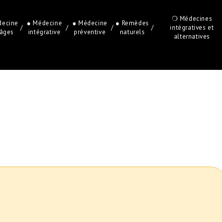
❍ Médecines
decine
● Médecine
● Médecine
● Remèdes
/
/
/
/
intégratives et
iâges
intégrative
préventive
naturels
alternatives
e