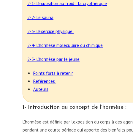
2-1- L’exposition au froid : la cryothérapie
2-2- Le sauna
2-3- L’exercice physique
2-4- L’hormèse moléculaire ou chimique
2-5- L’hormèse par le jeune
Points forts à retenir
Références
Auteurs
1- Introduction au concept de l’hormèse :
L’hormèse est définie par l’exposition du corps à des agen
pendant une courte période qui apporte des bienfaits pou