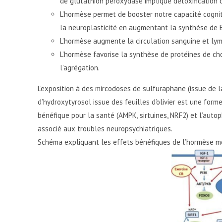
de glutathion peroxydase impliqué détoxification 
L’hormèse permet de booster notre capacité cogni
la neuroplasticité en augmentant la synthèse de B
L’hormèse augmente la circulation sanguine et ly
L’hormèse favorise la synthèse de protéines de ch
l’agrégation.
L’exposition à des mircodoses de sulfuraphane (issue de 
d’hydroxytyrosol issue des feuilles d’olivier est une form
bénéfique pour la santé (AMPK, sirtuines, NRF2) et l’auto
associé aux troubles neuropsychiatriques.
Schéma expliquant les effets bénéfiques de l’hormèse m