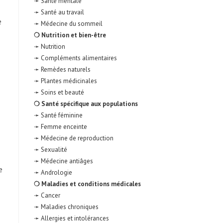
➛ Santé mentale
➛ Santé au travail
e
➛ Médecine du sommeil
❍ Nutrition et bien-être
➛ Nutrition
➛ Compléments alimentaires
➛ Remèdes naturels
➛ Plantes médicinales
➛ Soins et beauté
❍ Santé spécifique aux populations
➛ Santé féminine
➛ Femme enceinte
➛ Médecine de reproduction
➛ Sexualité
➛ Médecine antiâges
e
➛ Andrologie
❍ Maladies et conditions médicales
➛ Cancer
➛ Maladies chroniques
➛ Allergies et intolérances