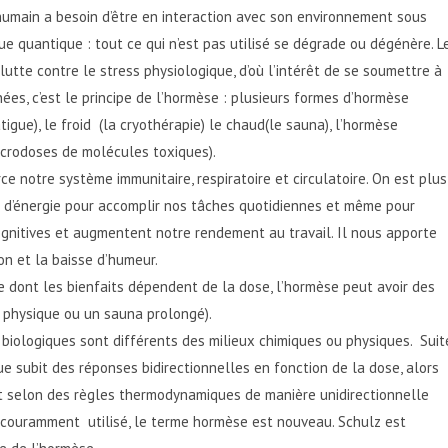
humain a besoin d’être en interaction avec son environnement sous
que quantique : tout ce qui n’est pas utilisé se dégrade ou dégénère. L
tte contre le stress physiologique, d’où l’intérêt de se soumettre à
ées, c’est le principe de l’hormèse : plusieurs formes d’hormèse
atigue), le froid (la cryothérapie) le chaud(le sauna), l’hormèse
icrodoses de molécules toxiques).
e notre système immunitaire, respiratoire et circulatoire. On est plus
lus d’énergie pour accomplir nos tâches quotidiennes et même pour
ognitives et augmentent notre rendement au travail. Il nous apporte
on et la baisse d’humeur.
e dont les bienfaits dépendent de la dose, l’hormèse peut avoir des
e physique ou un sauna prolongé).
 biologiques sont différents des milieux chimiques ou physiques. Suit
ue subit des réponses bidirectionnelles en fonction de la dose, alors
 selon des règles thermodynamiques de manière unidirectionnelle
oit couramment utilisé, le terme hormèse est nouveau. Schulz est