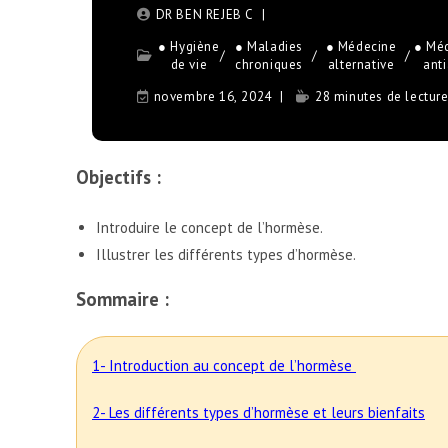
DR BEN REJEB C
● Hygiène
● Maladies
● Médecine
● Mé
/
/
/
de vie
chroniques
alternative
ant
novembre 16, 2024
28 minutes de lectur
Objectifs :
Introduire
le concept de l’hormèse.
Illustrer les différents types d’hormèse.
Sommaire :
1- Introduction au concept de l’hormèse
2- Les différents types d’hormèse et leurs bienfaits